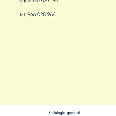
izquierda 03201 Elx
966 028 966
Tel.
Podologia general