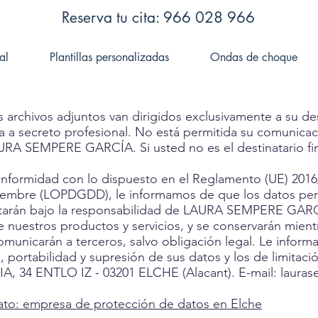
Reserva tu cita: 966 028 966
al
Plantillas personalizadas
Ondas de choque
archivos adjuntos van dirigidos exclusivamente a su de
a a secreto profesional. No está permitida su comunicac
URA SEMPERE GARCÍA. Si usted no es el destinatario fina
midad con lo dispuesto en el Reglamento (UE) 2016/67
ciembre (LOPDGDD), le informamos de que los datos pers
ratarán bajo la responsabilidad de LAURA SEMPERE GARCÍ
 nuestros productos y servicios, y se conservarán mient
omunicarán a terceros, salvo obligación legal. Le infor
, portabilidad y supresión de sus datos y los de limitaci
A, 34 ENTLO IZ - 03201 ELCHE (Alacant). E-mail:
laura
ato
:
empresa de protección de datos en Elche