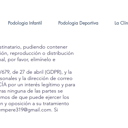
Podologia Infantil
Podologia Deportiva
La Clí
stinatario, pudiendo contener
ión, reproducción o distribución
l, por favor, elimínelo e
9, de 27 de abril (GDPR), y la
onales y la dirección de correo
A por un interés legítimo y para
ras ninguna de las partes se
mamos de que puede ejercer los
ón y oposición a su tratamiento
sempere319@gmail.com
. Si