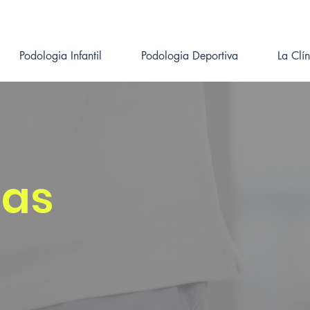
Podologia Infantil
Podologia Deportiva
La Clí
das