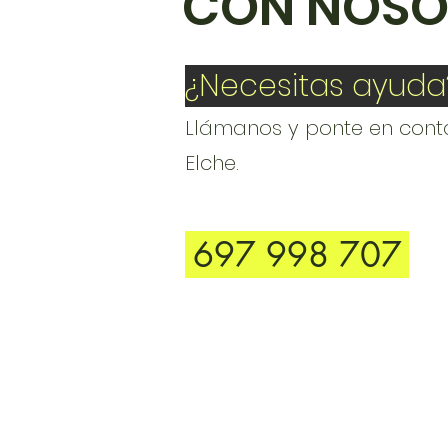
CON NOSO
¿Necesitas ayuda
Llámanos y ponte en cont
Elche.
697 998 707