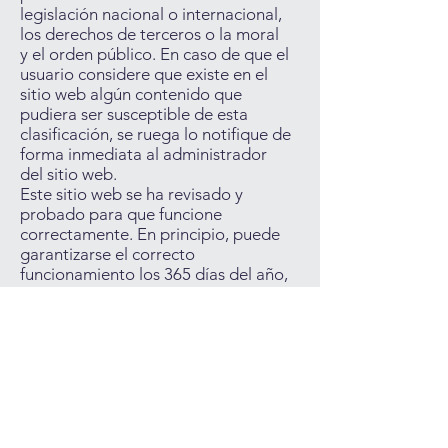
legislación nacional o internacional,
los derechos de terceros o la moral
y el orden público. En caso de que el
usuario considere que existe en el
sitio web algún contenido que
pudiera ser susceptible de esta
clasificación, se ruega lo notifique de
forma inmediata al administrador
del sitio web.
Este sitio web se ha revisado y
probado para que funcione
correctamente. En principio, puede
garantizarse el correcto
funcionamiento los 365 días del año,
24 horas al día. Sin embargo, el
RESPONSABLE no descarta la
posibilidad de que existan ciertos
errores de programación, o que
acontezcan causas de fuerza mayor,
catástrofes naturales, huelgas o
circunstancias semejantes que
hagan imposible el acceso a la página