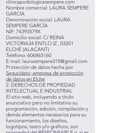
clinicapodologicasempere.com
Nombre comercial: LAURA SEMPERE
GARCÍA
Denominación social: LAURA
SEMPERE GARCÍA
NIF: 74393579X
Domicilio social: C/ REINA
VICTORIA34 ENTLO IZ , 03201
ELCHE (ALACANT)
Teléfono:
606865160
E-mail:
laurasempere319@gmail.com
Protección de datos hecha por
Seguridato
:
empresa de protección
de datos en Elche
2. DERECHOS DE PROPIEDAD
INTELECTUAL E INDUSTRIAL
El sitio web, incluyendo a título
enunciativo pero no limitativo su
programación, edición, compilación y
demás elementos necesarios para su
funcionamiento, los diseños,
logotipos, texto y/o gráficos, son
propiedad del RESPONSABLE o, si es