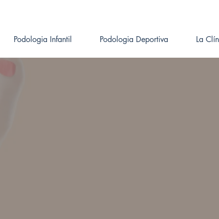
Podologia Infantil
Podologia Deportiva
La Clí