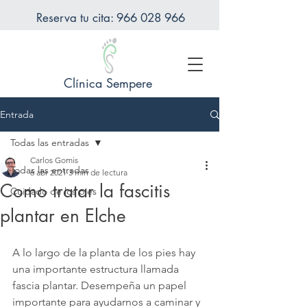
Reserva tu cita: 966 028 966
Clínica Sempere
Entrada
Todas las entradas
Carlos Gomis
Todas las entradas
6 abr 2021
3 min de lectura
Como tratar la fascitis
Cuidado de los pies
plantar en Elche
A lo largo de la planta de los pies hay 
una importante estructura llamada 
fascia plantar. Desempeña un papel 
importante para ayudarnos a caminar y 